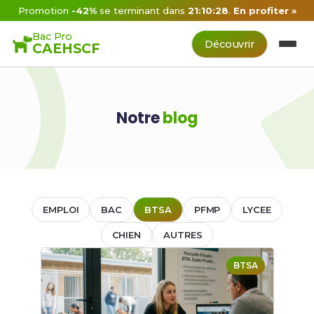
Promotion
-42%
se terminant dans
21:10:28
.
En profiter »
Bac Pro
Découvrir
CAEHSCF
Notre
blog
EMPLOI
BAC
BTSA
PFMP
LYCEE
CHIEN
AUTRES
BTSA