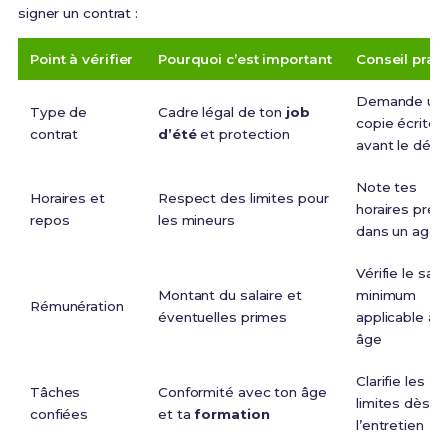
signer un contrat :
Point à vérifier
Pourquoi c’est important
Conseil prat
Demande un
Type de
Cadre légal de ton
job
copie écrite
contrat
d’été
et protection
avant le débu
Note tes
Horaires et
Respect des limites pour
horaires prév
repos
les mineurs
dans un agen
Vérifie le sala
Montant du salaire et
minimum
Rémunération
éventuelles primes
applicable à 
âge
Clarifie les
Tâches
Conformité avec ton âge
limites dès
confiées
et ta
formation
l’entretien