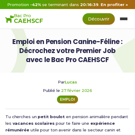
Promotion
-42%
se terminant dans
20:16:38
.
En profiter »
Bac Pro
Découvrir
CAEHSCF
Emploi en Pension Canine-Féline :
Décrochez votre Premier Job
avec le Bac Pro CAEHSCF
Par
Lucas
Publié le
27 février 2026
EMPLOI
Tu cherches un
petit boulot
en pension animalière pendant
les
vacances scolaires
pour te faire une
expérience
rémunérée
utile pour ton avenir dans le secteur canin et