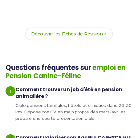
Révise efficacement avec nos
216 Fiches de
Révision
pour le Bac Pro CAEHSCF et maximise tes
chances de réussite !
Découvrir les Fiches de Révision →
Questions fréquentes sur
emploi en
Pension Canine-Féline
Comment trouver un job d'été en pension
animalière ?
Cible pensions familiales, hôtels et cliniques dans 20–30
km. Dépose ton CV en main propre dès mars-avril et
prépare une courte présentation orale.
Comment valoriser son Bac Pro CAEHSCF sur